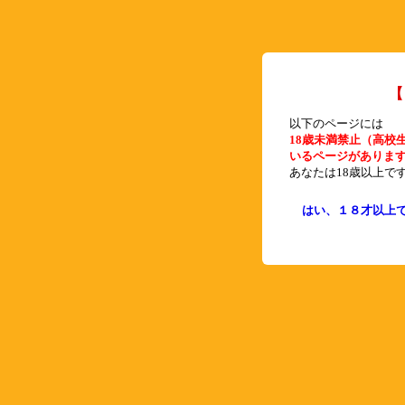
【
以下のページには
18歳未満禁止（高校
いるページがありま
あなたは18歳以上で
はい、１８才以上