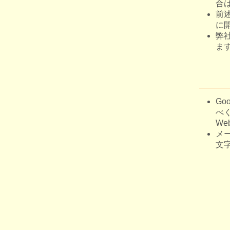
合
前
に
弊
ま
Goo
べく
W
メー
文