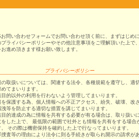
CUSお問い合わせフォームでお問い合わせ頂く前に、まずはじめ
のプライバシーポリシーやその他注意事項をご理解頂いた上で
をお進め頂きます様お願い致します。
プライバシーポリシー
報の取扱いについては、関連する法令、各種規範を遵守し、適
努めてまいります。
該目的以外の利用を行わないよう管理してまいります。
報を保護する為、個人情報への不正アクセス、紛失、破壊、改
漏洩等を防止する適切な措置を講じてまいります。
該目的達成の為に情報を共有する必要が有る場合は、取り扱い
意をした上で、 最低限の範囲で社外とも情報を共有をする場合
す。 その際は機密保持を確約した上で行なってまいります。
罪捜査等の理由により法令に則る手続きが取られ開示の請求が