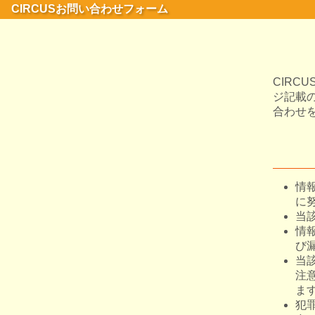
CIRCUSお問い合わせフォーム
CIR
ジ記載
合わせ
情
に
当
情
び
当
注
ま
犯