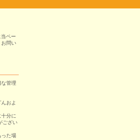
に当ペー
、お問い
切な管理
ざんおよ
に十分に
がござい
あった場