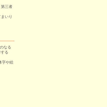
く第三者
てまいり
ri等のなる
作する
異体字や絵