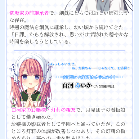
常坂家の前継承者
で、創眞にとっては近しい姉のよう
な存在。
時遡の魔法を創眞に継承し、幼い頃から続けてきた
「日課」からも解放され、思いがけず訪れた穏やかな
時間を楽しもうとしている。
白河家のお嬢様・灯莉の親友
で、月見団子の看板娘
として働き始めた。
お嬢様の影武者として学園へと通っていたが、この
ところ灯莉の体調が改善しつつあり、その灯莉の勧
めもあり、夢への一歩を踏み出した。