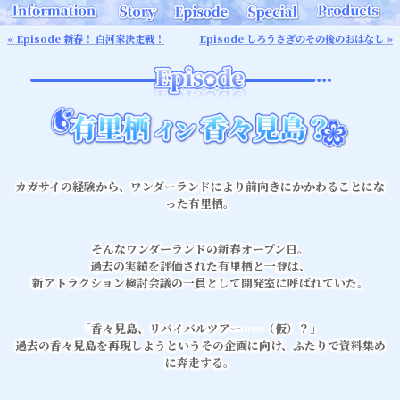
« Episode 新春！ 白河家決定戦！
Episode しろうさぎのその後のおはなし »
カガサイの経験から、ワンダーランドにより前向きにかかわることにな
った有里栖。
そんなワンダーランドの新春オープン日。
過去の実績を評価された有里栖と一登は、
新アトラクション検討会議の一員として開発室に呼ばれていた。
「香々見島、リバイバルツアー……（仮）？」
過去の香々見島を再現しようというその企画に向け、ふたりで資料集め
に奔走する。