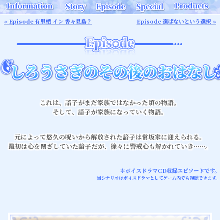
« Episode 有里栖 イン 香々見島？
Episode 選ばないという選択 »
これは、諳子がまだ家族ではなかった頃の物語。
そして、諳子が家族になっていく物語。
元によって悠久の呪いから解放された諳子は常坂家に迎えられる。
最初は心を閉ざしていた諳子だが、徐々に警戒心も解かれていき……。
＊ボイスドラマCD収録エピソードです。
当シナリオはボイスドラマとしてゲーム内でも視聴できます。