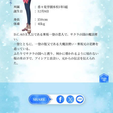
所属
香々見学園本校1年1組
誕生日
12月8日
身長
150cm
体重
41kg
D.C.4の主人公である常坂一登の恋人で、サクラの国の魔法使
い。
一登とともに、一登の祖父である大魔法使い・常坂元の足跡を
追っている。
ふたりでサクラの国へと渡り、何かに導かれるように枯れない
桜の木の下で、アイシアと出会い、元からの伝言を伝えられ
た。