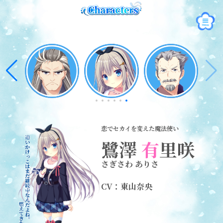
恋でセカイを変えた魔法使い
鷺澤
有
里咲
さぎさわ ありさ
CV：東山奈央