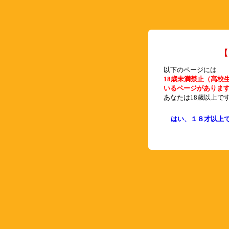
【
以下のページには
18歳未満禁止（高校
いるページがありま
あなたは18歳以上で
はい、１８才以上