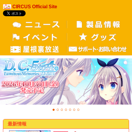
CIRCUS Official Site
●
○
○
○
○
○
○
最新情報