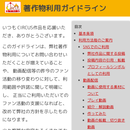
著作物利用ガイドライン
目次
いつも CIRCUS作品を応援いた
基本条項
だき、ありがとうございます。
利用方法毎のご案内
このガイドラインは、弊社著作
SNSでのご利用
弊社作品に関する投稿
物利用についてお問い合わせい
投稿内容の引用・転載
ただくことが増えていること
プロフィールシンボル
や、 動画配信等の昨今のファン
としての利用
活動の移り変わりに対して、利
動画配信
用範囲や許諾に関して明確に
動画に使用する素材に
ついて
し、 正当にご利用いただいての
プレイ動画
ファン活動の支援になればと、
紹介・解説動画
改めて弊社の方針を示したもの
作ってみた
になります。
動画の転載・切り抜き
動画