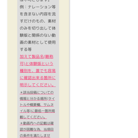
例：ナレーション等
を含まない内容を流
すだけのもの、素材
のみを切り出して体
験版と関係のない動
画の素材として使用
する等
加えて製品名(略称
可)と体験版という
種別を、誰でも容易
に確認出来る箇所に
明示してください。
＊該当投稿についての
情報と分かる場所(タイ
トルや概要欄、サムネ
イル等)に最低一箇所掲
載してください。
＊動画内への記載は確
認が困難な為、当項目
の条件を満たしませ