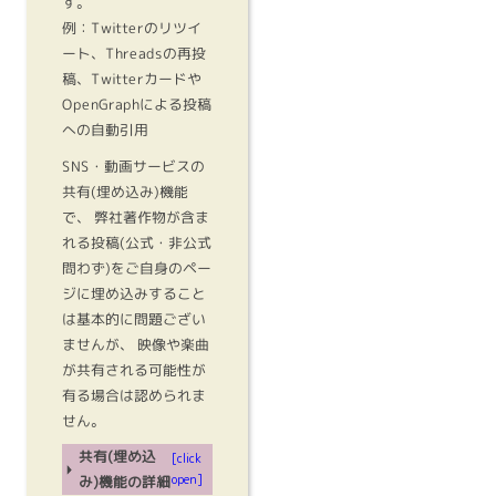
す。
例：Twitterのリツイ
ート、Threadsの再投
稿、Twitterカードや
OpenGraphによる投稿
への自動引用
SNS・動画サービスの
共有(埋め込み)機能
で、 弊社著作物が含ま
れる投稿(公式・非公式
問わず)をご自身のペー
ジに埋め込みすること
は基本的に問題ござい
ませんが、 映像や楽曲
が共有される可能性が
有る場合は認められま
せん。
共有(埋め込
[click
み)機能の詳細
open]