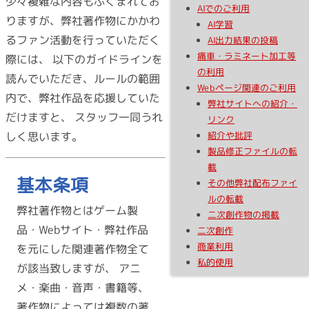
少々複雑な内容もふくまれてお
AIでのご利用
りますが、弊社著作物にかかわ
AI学習
るファン活動を行っていただく
AI出力結果の投稿
痛車・ラミネート加工等
際には、 以下のガイドラインを
の利用
読んでいただき、ルールの範囲
Webページ関連のご利用
内で、弊社作品を応援していた
弊社サイトへの紹介・
だけますと、 スタッフ一同うれ
リンク
紹介や批評
しく思います。
製品修正ファイルの転
載
基本条項
その他弊社配布ファイ
ルの転載
弊社著作物とはゲーム製
二次創作物の掲載
品・Webサイト・弊社作品
二次創作
商業利用
を元にした関連著作物全て
私的使用
が該当致しますが、 アニ
メ・楽曲・音声・書籍等、
著作物によっては複数の著