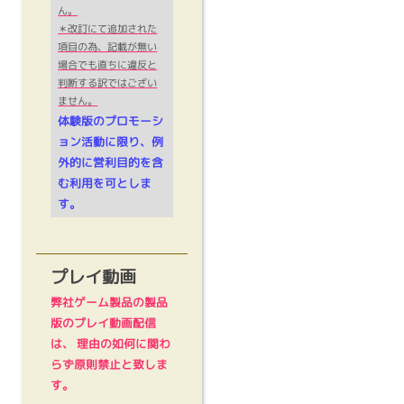
ん。
＊改訂にて追加された
項目の為、記載が無い
場合でも直ちに違反と
判断する訳ではござい
ません。
体験版のプロモーシ
ョン活動に限り、例
外的に営利目的を含
む利用を可としま
す。
プレイ動画
弊社ゲーム製品の製品
版のプレイ動画配信
は、 理由の如何に関わ
らず原則禁止と致しま
す。