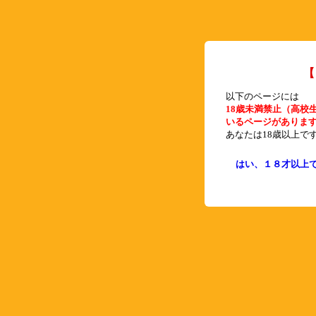
【
以下のページには
18歳未満禁止（高校
いるページがありま
あなたは18歳以上で
はい、１８才以上