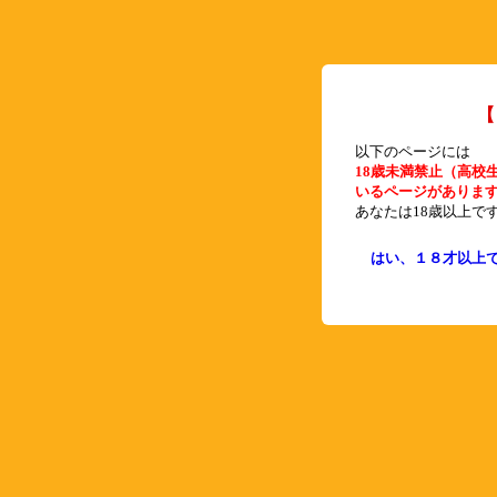
【
以下のページには
18歳未満禁止（高校
いるページがありま
あなたは18歳以上で
はい、１８才以上