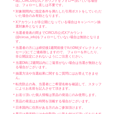
既にCIRCUS公式アカウントをフォロー頂いている場合
は、フォローし直しは不要です。
対象期間内に指定条件を満たした引用ポストをしていただ
いた場合のみ有効となります。
Xアカウントが非公開になっている場合はキャンペーン抽
選対象外となります。
当選者発表の間までCIRCUS公式Xアカウント
(@circus_info)をフォローしていない場合は無効となりま
す。
当選者の方には締切後1週間前後でXのDM(ダイレクトメッ
セージ)にてご連絡致しますので、 フォローを外したり、
非公開設定にされないようにご注意ください。
当選DMに2週間以内にご返答がない場合は当選が無効とな
る場合がございます。
抽選方法や当選結果に関するご質問にはお答えできませ
ん。
転売防止の為、当選者にご希望名称を確認して、スタッフ
によりお名前を記入させて頂きます。
お送り頂いた個人情報は景品の発送にのみ使用します。
景品の発送はお時間を頂戴する場合がございます。
日本国内に住所がある方のみご参加頂けます。
景品は発送時には十分取扱いに気を付けて頂いております