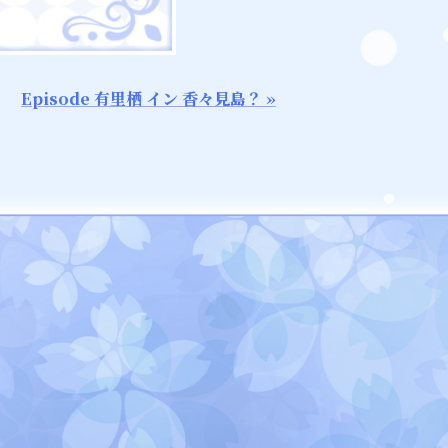
Episode 有里栖 イン 香々見島？ »