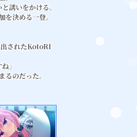
かと誘いをかける。
加を決める一登。
されたKotoRI
すね」
まるのだった。