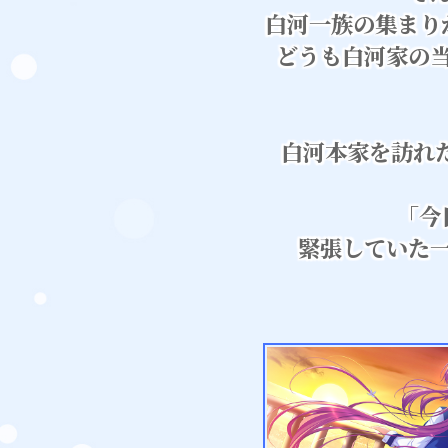
白河一族の集まり
どうも白河家の
白河本家を訪れた
「今
緊張していた