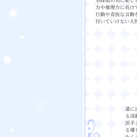
名探偵の名に恥じ
力や推理力に長け
行動や奇抜な言動
付いていけない人
道に
る活
派手
る優
たく