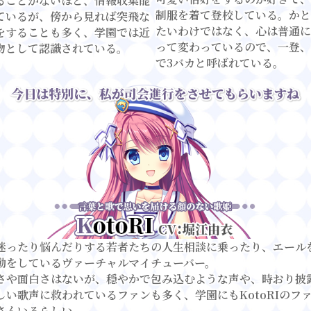
ることがないほど、情報収集能
制服を着て登校している。かと
ているが、傍から見れば突飛な
たいわけではなく、心は普通に
をすることも多く、学園では近
って変わっているので、一登、
物として認識されている。
で3バカと呼ばれている。
迷ったり悩んだりする若者たちの人生相談に乗ったり、エール
動をしているヴァーチャルマイチューバー。
さや面白さはないが、穏やかで包み込むような声や、時おり披
しい歌声に救われているファンも多く、学園にもKotoRIのフ
さんいるらしい。