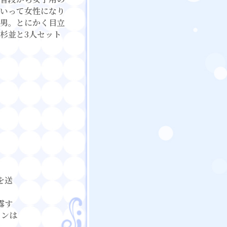
いって女性になり
男。とにかく目立
杉並と3人セット
を送
露す
ァンは