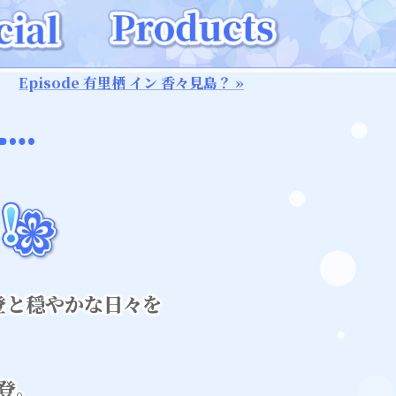
Episode 有里栖 イン 香々見島？ »
登と穏やかな日々を
登。