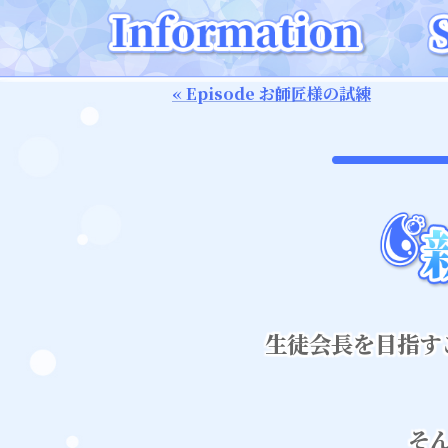
« Episode お師匠様の試練
生徒会長を目指す
そ