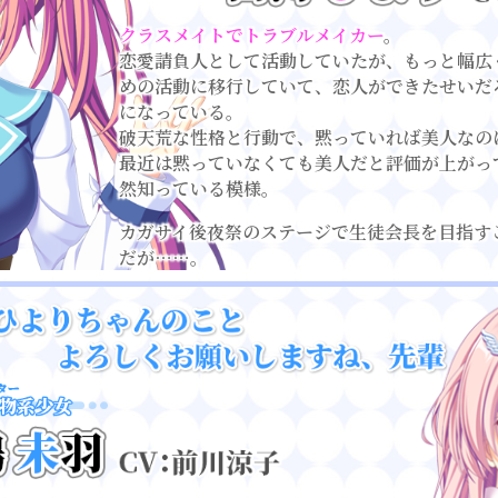
クラスメイトでトラブルメイカー
。
恋愛請負人として活動していたが、もっと幅広
めの活動に移行していて、恋人ができたせいだ
になっている。
破天荒な性格と行動で、黙っていれば美人なの
最近は黙っていなくても美人だと評価が上がっ
然知っている模様。
カガサイ後夜祭のステージで生徒会長を目指す
だが……。