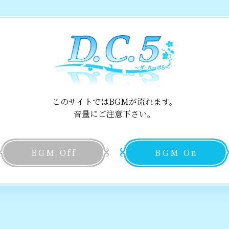
紹介マンガTop
このサイトではBGMが流れます。
音量にご注意下さい。
BGM Off
BGM On
by びばえいち