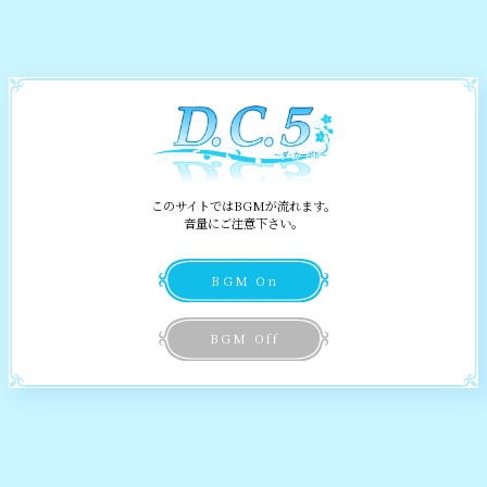
紹介マンガTop
Information
お知らせ
Story
by びばえいち
ストーリー
このサイトではBGMが流れます。
音量にご注意下さい。
Characters
キャラクター
BGM On
World
BGM Off
舞台
#01 あたしちゃん様の出番よ
#02 季節外れの転校生
Special
スペシャル