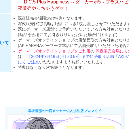
「D.C.5 Plus Happiness ～ダ・カーポ5～プラ
夜販売やっちゃうゲマ！
深夜販売会場限定の特典となります。
深夜販売限定特典は1会計につき1枚お渡しさせていただきま
既にゲーマーズ店舗でご予約いただいている方も対象となり
(商品を会場にてお引き取りいただいた場合に限ります)
ゲーマーズオンラインショップの店舗受取の方も対象となり
いて
(AKIHABARAゲーマーズ本店にて店舗受取りいただいた場合
ゲーマーズオンラインショップをご利用
の
深夜販売会場にて
は、
【2024年9月16日(月) 23:59】までに受取り店舗「AK
にて ご注文
いただきますようお願いいたします。
特典はなくなり次第終了となります。
常坂雪那の一言メッセージ入り2L版ブロマイド