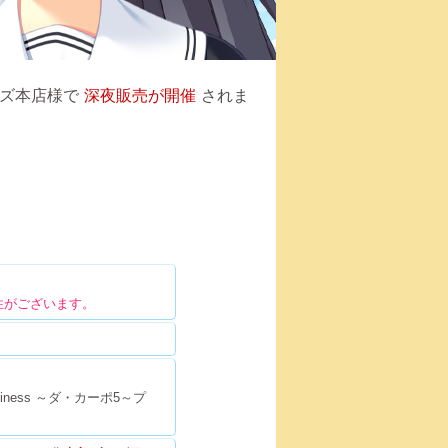
マーズ本店様で
深夜販売が開催
されま
性がございます。
piness ～ダ・カーポ5～プ