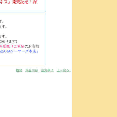
スハピネス」発売記念！深
す。
ます。
ます。
に限ります)
お受取りご希望
のお客様
IHABARAゲーマーズ本店」
概要
景品内容
注意事項
上へ戻る↑