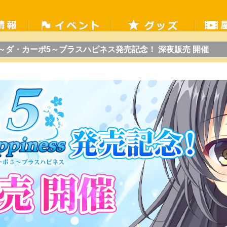
piness ～ダ・カーポ5～プラスハピネス発売記念！ 深夜販売 開催