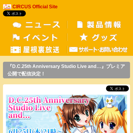
CIRCUS Official Site
『D.C.25th Anniversary Studio Live and…』プレミア
公開で配信決定！