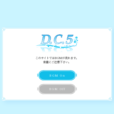
Information
お知らせ
Story
ストーリー
このサイトではBGMが流れます。
音量にご注意下さい。
Characters
Relation
キャラクター
BGM On
楽しそうな
白河家のお嬢様
クラスメイト
World
BGM Off
――玖星 創眞
舞台
クラスに馴染めるか
気にかけてくれる
Special
気になる
クラスメイト
スペシャル
――桜来 瑞花