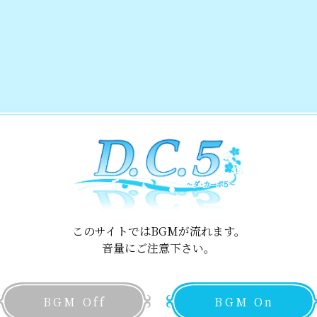
可愛い後輩
頼れる先輩
――末崎 ゆ
楽しい子
副会長閣下
――
面白い子
美人のお姉さま
このサイトではBGMが流れます。
音量にご注意下さい。
――向島 悠
BGM Off
BGM On