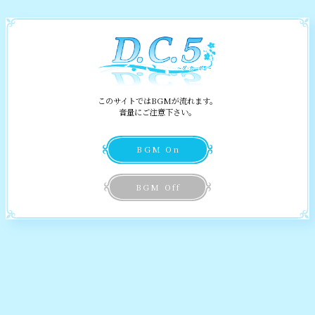
Information
お知らせ
Story
Relation
ストーリー
このサイトではBGMが流れます。
音量にご注意下さい。
同志
親友、悪友
Characters
――玖星 創眞
キャラクター
BGM On
変わった
興味深い存在の新星
World
クラスメイト
BGM Off
――桜来 瑞花
舞台
Special
興味深い存在
厄介なバカ
スペシャル
――八坂 愛乃亜
Products
生徒会長閣下
楽しい後輩
製品情報