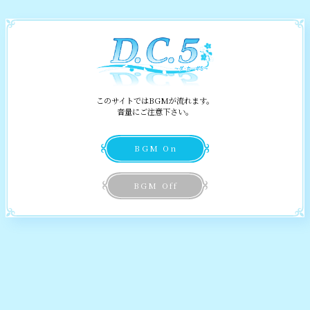
Information
お知らせ
Story
Relation
ストーリー
このサイトではBGMが流れます。
なんとなく
音量にご注意下さい。
水鏡湖で出会う
気になる
Characters
――桜来 瑞花
キャラクター
BGM On
許嫁、腐れ縁
許嫁、下僕ちゃん
World
BGM Off
――八坂 愛乃亜
舞台
よくいたずら
ついいたずら
Special
される
してしまう
スペシャル
――常坂 雪那
Products
楽しそうな
白河家のお嬢様
クラスメイト
製品情報