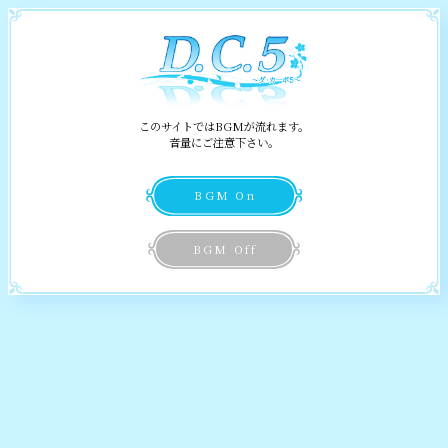
Information
お知らせ
Relation
Story
ストーリー
このサイトではBGMが流れます。
教え子
担任
音量にご注意下さい。
――玖星 創眞
Characters
キャラクター
BGM On
転校生
担任
World
――桜来 瑞花
BGM Off
舞台
担任……
教え子
かしらね
Special
――八坂 愛乃亜
スペシャル
生徒会長
個性的な講師
Products
――常坂 雪那
製品情報